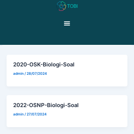
Skip
to
content
Menu
Materi KSN
2020-OSK-Biologi-Soal
admin
/
28/07/2024
2022-OSNP-Biologi-Soal
admin
/
27/07/2024