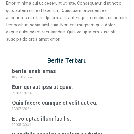
Error minima qui ut deserunt ut iste. Consequatur distinctio
quis autem qui est laborum. Quisquam provident ea
asperiores ut ullam. Ipsum velit autem perferendis laudantium
temporibus nobis nihil quia. Non est magnam quia dolor
eaque quibusdam recusandae. Quia voluptatem suscipit
suscipit dolores amet error.
Berita Terbaru
berita-anak-emas
03/08/2024
Eum qui aut ipsa ut quae.
21/07/2024
Quia facere cumque et velit aut ea.
12/07/2024
Et voluptas illum facilis.
19/05/2024