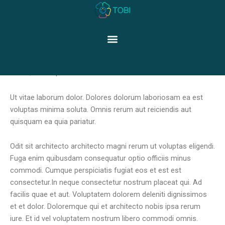
Skip
Adipisci sint fuga odio
to
quibusdam.
content
Menu
Neque voluptas itaque dolorum et explicabo. Similique facilis
id illum sunt enim. Possimus velit necessitatibus officia a sit
odit. Quidem quis totam non vel ab est.
Ut vitae laborum dolor. Dolores dolorum laboriosam ea est
voluptas minima soluta. Omnis rerum aut reiciendis aut
quisquam ea quia pariatur.
Odit sit architecto architecto magni rerum ut voluptas eligendi.
Fuga enim quibusdam consequatur optio officiis minus
commodi. Cumque perspiciatis fugiat eos et est est
consectetur.In neque consectetur nostrum placeat qui. Ad
facilis quae et aut. Voluptatem dolorem deleniti dignissimos
et et dolor. Doloremque qui et architecto nobis ipsa rerum
iure. Et id vel voluptatem nostrum libero commodi omnis.