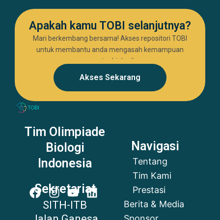
Apakah kamu TOBI selanjutnya?
Mari berkembang bersama! Akses repositori TOBI
untuk membantu anda mengasah kemampuan
seputar biologi!
Akses Sekarang
Tim Olimpiade
Navigasi
Biologi
Tentang
Indonesia
Tim Kami
Sekretariat
Prestasi
Berita & Media
SITH-ITB
Jalan Ganesa
Sponsor